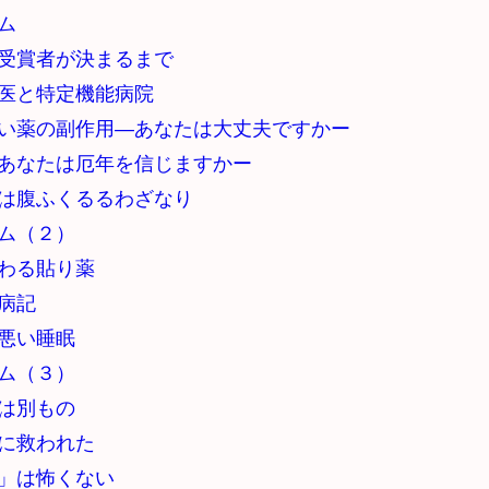
ム
受賞者が決まるまで
医と特定機能病院
い薬の副作用—あなたは大丈夫ですかー
あなたは厄年を信じますかー
は腹ふくるるわざなり
ム（２）
わる貼り薬
病記
悪い睡眠
ム（３）
は別もの
に救われた
」は怖くない