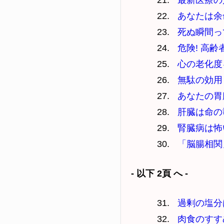
最新医療の
あなたは余
死ぬ瞬間っ
危険! 高
心の老化度
無駄の効用
あなたの胃
肝臓は命の
腎臓病は怖
「脳腸相関
- 以下 2頁 へ -
過剰の塩分
肉食のすす