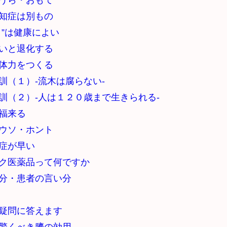
うら・おもて
知症は別もの
り”は健康によい
いと退化する
体力をつくる
訓（１）-流木は腐らない-
訓（２）-人は１２０歳まで生きられる-
福来る
ウソ・ホント
症が早い
ク医薬品って何ですか
分・患者の言い分
疑問に答えます