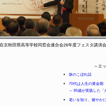
在京秋田県高等学校同窓会連合会26年度フェスタ講演会・201
～エ
旅のこぼれ話
70代は人生の黄金期
～ 95歳が実践した
老いを知り、健やか