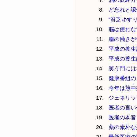
酒の飲み方
ど忘れと認
“貧乏ゆす
脳は使わな
腸の働きが
平成の養生
平成の養生
笑う門には
健康番組の
今年は熱中
ジェネリッ
医者の言い
医者の本音
薬の素朴な