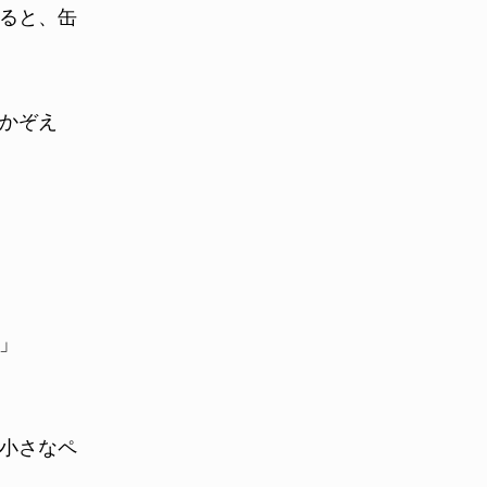
ると、缶
かぞえ
」
小さなペ