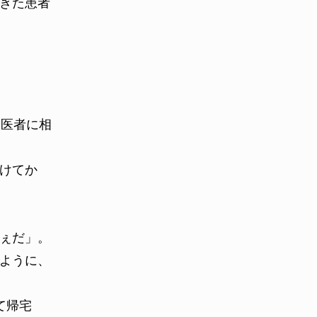
きた患者
、医者に相
けてか
ぇだ」。
ように、
て帰宅