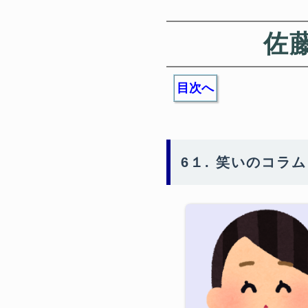
佐
目次へ
6１. 笑いのコラ