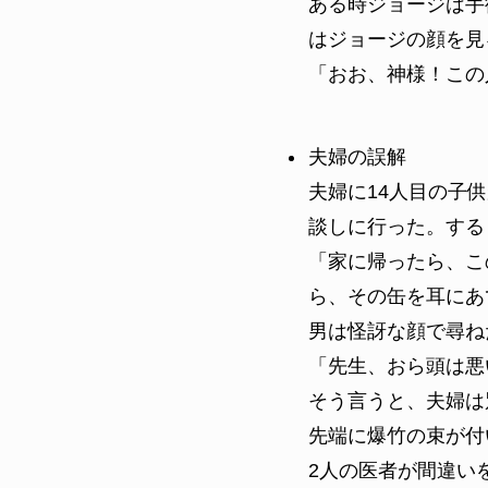
ある時ジョージは手
はジョージの顔を見
「おお、神様！この
夫婦の誤解
夫婦に14人目の子
談しに行った。する
「家に帰ったら、こ
ら、その缶を耳にあ
男は怪訝な顔で尋ね
「先生、おら頭は悪
そう言うと、夫婦は
先端に爆竹の束が付
2人の医者が間違い