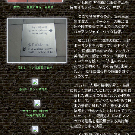
しかし国立博物館には既に作品を
添付4：天皇皇后両陛下署名額
展示するスペースがなく、死蔵。
ここで登場するのが、坂東玉三
郎主演の「ナターシャ」の舞台演
出や映画監督で 日本でも名の知ら
れたアンジェイ・ワイダ監督。
彼は1944年、18歳の時に、当時
ポーランドを占領していたドイツ
が、 同盟国日本のためにマンガの
美術品の一部をクラクフで展示し
ていたのを観て、 「人生において
あのとき初めて、真の芸術に出会っ
添付5：マンガ館案内表示
た。」 と後に語る程の感銘を受け
るのです。
1987年、人類の精神的深化・高揚
添付6：マンガ館内部
に著しく貢献したとして、京都賞を受
賞した彼は その賞金4500万円を基
金として、「若かった私が初めて日
本の美術に触れた時に 得たあの幸
福感を、他の人々にも味わってもら
添付7：歌川国芳作
「相馬の古内裏」
いたい」と、 死蔵されているマン
ガの寄贈品を常設展示する美術館
を建設する事を決意。
ワイダ監督の呼びかけに答え、JR