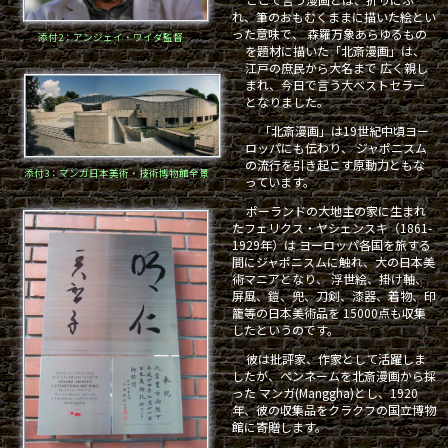
れ、筆のおもむくままに描いた絵とい
った意味で、 森羅万象あらゆるもの
添付2：アンジェイ・ワイダ監督
を題材に描いた「北斎漫画」は、
江戸の庶民から大名まで 広く親し
まれ、今日で言う大ベストセラー
となりました。
「北斎漫画」は19世紀中頃ヨー
ロッパにも伝わり、 ジャポニスム
の流行を引き起こす原動力ともな
添付3：マンガ日本美術・技術博物館全景
っています。
ポーランドの大地主の家に生まれ
たフェリクス・ヤシェンスキ（1861-
1929年）は ヨーロッパ各国を旅する
間にジャポニスムに触れ、大の日本美
術マニアとなり、 浮世絵、掛け軸、
屏風、鎧、兜、刀剣、漆器、着物、印
籠等の日本美術品を 15000点も収集
したというのです。
彼は批評家、作家として活躍しま
したが、ペンネームを北斎漫画から採
った マンガ(Manggha)とし、1920
年、彼の収集品をクラクフの国立博物
館に寄贈します。