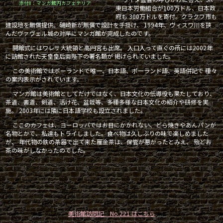
添付8：マンガ館内カフェテリア
東日本労働組合が100万ドル、日本政
府も 300万ドルを寄付。クラクフ市も
建設地を無償提供。磯崎新が無償で設計を手掛け、 1994年、ヴィスワ川を挟
んだヴァヴェル城の対岸にマンガ館が完成したのです。
開館式にはワレサ大統領と高円宮も出席。 入口入って直ぐの所には2002年
に訪館された天皇皇后両陛下の署名額が 掲げられていました。
この美術館ではポーランドで唯一、日本語、ポーランド語、英語併記で 種々
の案内表示がされています。
マンガ館は美術館としてだけではなく、日本文化の伝導役も果たしており、
茶道、書道、剣道、活け花、盆栽等、多種多様な日本文化の紹介や研修を実
施。 2003年には隣に日本語学校も設立されました。
ここのカフェは、ヨーロッパではお目にかかれない、どら焼きやあんパンが
名物とかで、私達もトライしました。食べ物は久しぶりの味で楽しめました
が、 年代物の鉄の茶器で出て来た雁金茶は、保管が悪かったとみえ、 殆どお
茶の味がしなかったのでした。
美術館訪問記 No.221 はこちら