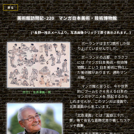
戻る
美術館訪問記-220 マンガ日本美術・技術博物館
(* 長野一隆氏メールより。写真画像クリックで原寸表示されます。)
ポーランドはまだ2箇所しか採
り上げていませんでした。
ポーランドの古都、クラクフ
には「マンガ日本美術・技術博
物館」という 日本美術に特化し
た美術館があります。通称マン
ガ館。
マンガ館と言うと、今や世界
的にブームとさえ言える日本の
添付1：北斎漫画一例
マンガやアニメを 想起するかも
しれませんが、このマンガは漫画で、
北斎漫画から来ています。
「北斎漫画」とは「冨嶽三十六
景」等で有名な葛飾北斎が著したスケ
ッチ画集。
ここで言う漫画とは、折りにふ