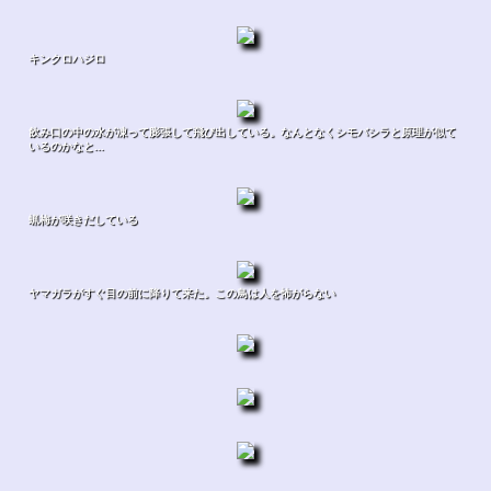
キンクロハジロ
飲み口の中の水が凍って膨張して飛び出している。なんとなくシモバシラと原理が似て
いるのかなと...
蝋梅が咲きだしている
ヤマガラがすぐ目の前に降りて来た。この鳥は人を怖がらない