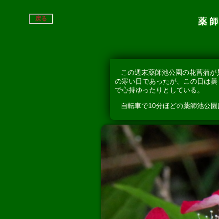
戻る
薬師
この週末薬師池公園の花菖蒲が
の寒い日であったが、この日は曇
で心持ゆったりとしている。
自転車で10分ほどの薬師池公