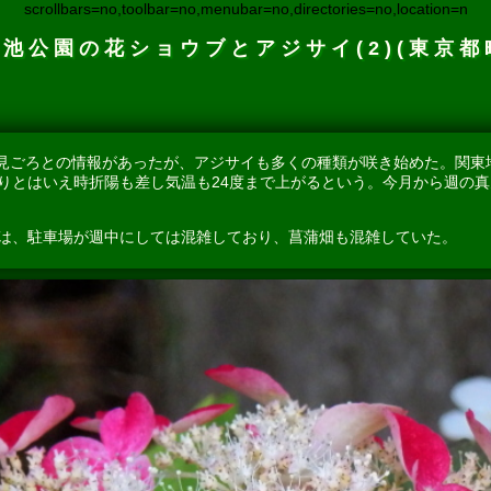
scrollbars=no,toolbar=no,menubar=no,directories=no,location=n
池公園の花ショウブとアジサイ(2)(東京都
見ごろとの情報があったが、アジサイも多くの種類が咲き始めた。関東
りとはいえ時折陽も差し気温も24度まで上がるという。今月から週の
園は、駐車場が週中にしては混雑しており、菖蒲畑も混雑していた。