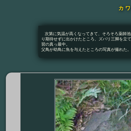
カ
次第に気温が高くなってきて、そろそろ薬師池
り期待せずに出かけたところ、ズバリ三脚を立
習の真っ最中。
父鳥が幼鳥に魚を与えたところの写真が撮れた