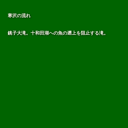
寒沢の流れ
銚子大滝。十和田湖への魚の遡上を阻止する滝。