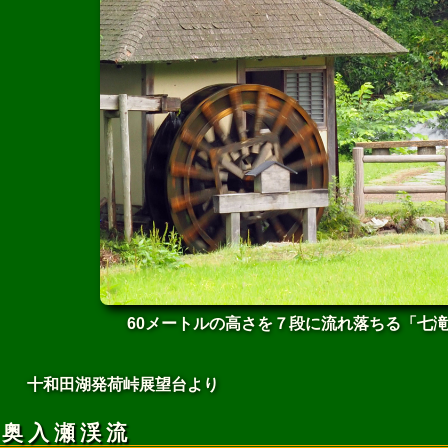
60メートルの高さを７段に流れ落ちる「七
十和田湖発荷峠展望台より
奥入瀬渓流