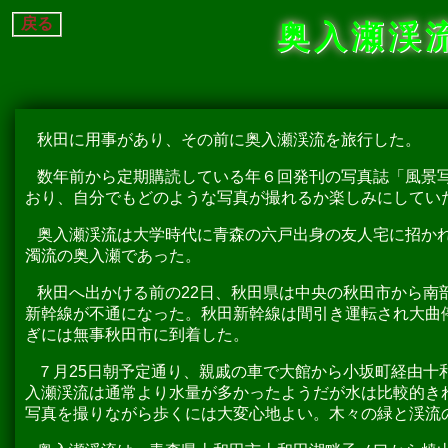
戻る
奥入瀬渓流
秋田に用事があり、その前に奥入瀬渓流を旅行した。
数年前から定期購読している年６回発刊の写真誌「風景写
おり、自分でもどのような写真が撮れるか楽しみにしてい
奥入瀬渓流は大学時代に青森の六戸出身の友人宅に招か
濁流の奥入瀬であった。
秋田へ出かける前の22日、秋田県は中央の秋田市から南
新幹線が不通になった。秋田新幹線は間引き運転され大曲
ぎには無事秋田市に到着した。
７月25日朝予定通り、親戚の車で大館から小坂町経由十
入瀬渓流は通常より水量が多かったようだが水は比較的き
写真を撮りながら歩くには大変心地よい。木々の緑と渓流