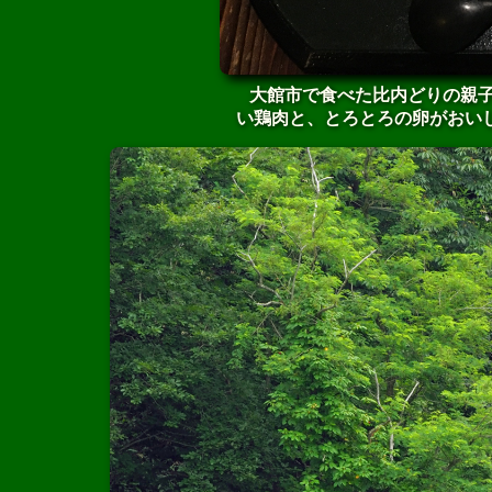
大館市で食べた比内どりの親子
い鶏肉と、とろとろの卵がおい