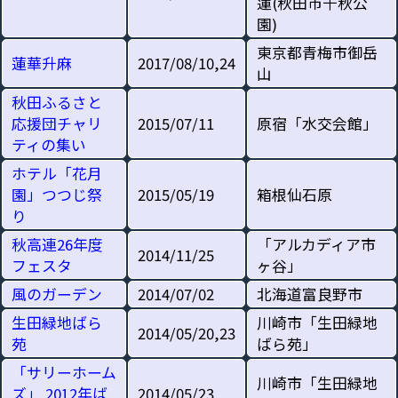
蓮(秋田市千秋公
園)
東京都青梅市御岳
蓮華升麻
2017/08/10,24
山
秋田ふるさと
応援団チャリ
2015/07/11
原宿「水交会館」
ティの集い
ホテル「花月
園」つつじ祭
2015/05/19
箱根仙石原
り
秋高連26年度
「アルカディア市
2014/11/25
フェスタ
ヶ谷」
風のガーデン
2014/07/02
北海道富良野市
生田緑地ばら
川崎市「生田緑地
2014/05/20,23
苑
ばら苑」
「サリーホーム
川崎市「生田緑地
ズ」 2012年ば
2014/05/23