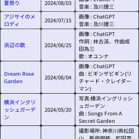
夏祭り
2024/08/03
音楽 : 及川捷三
アジサイのメ
画像 : ChatGPT
2024/07/15
ロディ
音楽 : 及川捷三
画像 : ChatGPT
作詞 : 林古渓、作曲成
浜辺の歌
2024/06/25
田為三
歌 : オユンナ
画像 : ChatGPT
Dream Rose
曲 : ビギンザビギン(リ
2024/06/04
Garden
チャード・クレイダー
マン)
写真:横浜イングリッシ
横浜イングリ
ュガーデン
ッシュガーデ
2024/05/20
曲 : Songs From A
ン
Secret Garden
撮影場所: 神奈川県松田
山、新宿御苑、町田市