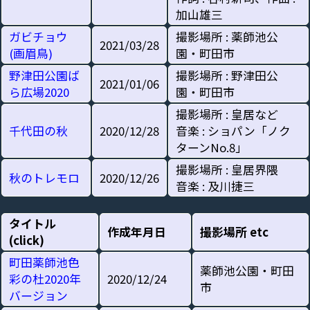
加山雄三
ガビチョウ
撮影場所 : 薬師池公
2021/03/28
(画眉鳥)
園・町田市
野津田公園ば
撮影場所 : 野津田公
2021/01/06
ら広場2020
園・町田市
撮影場所 : 皇居など
千代田の秋
2020/12/28
音楽 : ショパン「ノク
ターンNo.8」
撮影場所 : 皇居界隈
秋のトレモロ
2020/12/26
音楽 : 及川捷三
タイトル
作成年月日
撮影場所 etc
(click)
町田薬師池色
薬師池公園・町田
彩の杜2020年
2020/12/24
市
バージョン