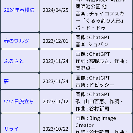
薬師池公園 他
2024年春模様
2024/04/25
音楽 : チャイコフスキ
ー「くるみ割り人形」
パ・ド・ドゥ
画像 : ChatGPT
春のワルツ
2023/12/01
音楽: ショパン
画像 : ChatGPT
ふるさと
2023/11/24
作詞 : 高野辰之、作曲 :
岡野貞一
画像 : ChatGPT
夢
2023/11/24
音楽 : ドビッシー
画像 : ChatGPT
いい日旅立ち
2023/11/12
歌 : 山口百恵、作詞・
作曲 : 谷村新司
画像 : Bing Image
Creator
サライ
2023/10/22
作詞 : 谷村新司、作曲 :