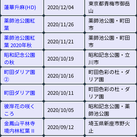
東京都青梅市御岳
蓮華升麻(HD)
2020/12/04
山
薬師池公園紅
薬師池公園・町田
2020/11/26
葉
市
薬師池公園紅
薬師池公園・町田
2020/11/21
葉 2020年秋
市
昭和記念公園
昭和記念公園・立
2020/10/19
の秋
川市
町田ダリア園
町田色彩の杜・ダ
2020/10/16
②
リア園
町田色彩の杜・ダ
町田ダリア園
2020/10/11
リア園
彼岸花の咲く
昭和記念公園・薬
2020/10/05
ころ
師池公園
金鳳山平林寺
埼玉県新座市野火
2020/09/12
境内林紅葉 II
止