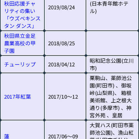
秋田応援チャ
(日本青年館ホテ
2019/08/24
リティの集い
ル)
「ウズベキンス
タン ダンス」
秋田県立金足
農業高校の甲
2018/08/25
子園
昭和記念公園(立川
チューリップ
2018/04/12
市)
栗駒山、薬師池公
園(町田市) 、御坂
峠(山梨県)、 箱根
2017年紅葉
2017/10～12
美術館、上之根大
通り(多摩市) 、神
宮外苑 、皇居
大賀ハス(町田市薬
師池公園)、漁山紅
蓮
2017/06～09