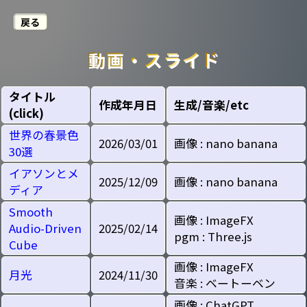
戻る
動画・スライド
タイトル
作成年月日
生成/音楽/etc
(click)
世界の春景色
2026/03/01
画像 : nano banana
30選
イアソンとメ
2025/12/09
画像 : nano banana
ディア
Smooth
画像 : ImageFX
Audio-Driven
2025/02/14
pgm : Three.js
Cube
画像 : ImageFX
月光
2024/11/30
音楽 : ベートーベン
画像 : ChatGPT