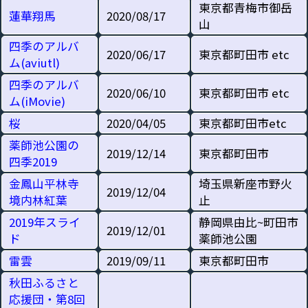
東京都青梅市御岳
蓮華翔馬
2020/08/17
山
四季のアルバ
2020/06/17
東京都町田市 etc
ム(aviutl)
四季のアルバ
2020/06/10
東京都町田市 etc
ム(iMovie)
桜
2020/04/05
東京都町田市etc
薬師池公園の
2019/12/14
東京都町田市
四季2019
金鳳山平林寺
埼玉県新座市野火
2019/12/04
境内林紅葉
止
2019年スライ
静岡県由比~町田市
2019/12/01
ド
薬師池公園
雷雲
2019/09/11
東京都町田市
秋田ふるさと
応援団・第8回