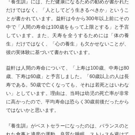
『養生訓』には、ただ健康になるための勧めが書かれた
だけではなく、「人としてどう生きるべきか」というこ
とが書かれています。益軒は今から300年以上前にその
中で「人間の寿命は100歳をもって上限とする」と予言
しています。また、天寿を全うするためには「体の養
生」だけではなく、「心の養生」も欠かせないことが、
彼の実体験に基づいて書かれています。
益軒は人間の寿命について、「上寿は100歳、中寿は80
歳、下寿は60歳」と予言しました。「60歳以上の人は長
寿である。50歳で亡くなっても、それは若死とはいわな
い」としています。理由は、当時は幼児の死亡率が非常
に高かったので、平均寿命は恐らく30歳前後だったから
ではないかと思います。
『養生訓』がベストセラーになったのは、バランスのと
れた食事と適度の運動、良質な睡眠、ストレスを避けて