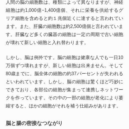
人間の脳の細胞数は、種類によって異なりますが、神経
細胞は約1,000億−1,400億個、それに栄養を供給するグ
リア細胞を含めると約１兆個近くに達すると言われてい
ます。また、肝臓の細胞数は約2,500億個と言われていま
す。肝臓など多くの臓器の細胞は一定の周期で古い細胞
が壊れて新しい細胞と入れ替わります。
しかし、脳は例外です。脳の細胞は健康な人でも一日10
万個ずつ壊れますが、新しい細胞は出来ません。そして
80歳までに、脳全体の細胞の約37パーセントが失われる
といわれています。しかし、脳の細胞は驚くほど巧妙に
できており、各部位の細胞が集まって連携しネットワー
クを作っています。その中の一部の細胞が老化により萎
縮すると、ほかの細胞がそれを補う仕組みがあります。
脳と腸の密接なつながり