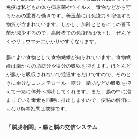
免疫は私どもの体を病原菌やウイルス、毒物などから守
るための重要な働きです。善玉菌には免疫力を増強する
物質が含まれています。しかし、加齢とともにこの善玉
菌が減少するので、高齢者での免疫能は低下し、ぜんそ
くやリュウマチにかかりやすくなります。
腸によい食物として食物繊維が知られています。食物繊
維は腸からの脂肪分や塩分の吸収を抑えます。ほとんど
が腸から吸収されないで通過するだけですので、そのと
きに余分なコレステロール、糖分、脂肪などの吸収を抑
えて一緒に体外へ排出してくれます。また、腸の中に溜
まっている毒素も同時に排出しますので、便秘の解消に
もなり解毒効果は抜群です。
「脳腸相関」- 腸と脳の交信システム