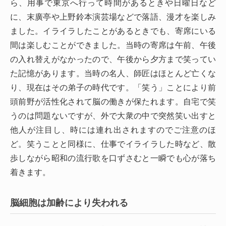
ら、用事で東京へ行って時間があるときや日曜日など
に、末廣亭や上野鈴本演芸場などで落語、漫才を楽しみ
ました。イライラしたことがあるときでも、寄席にいる
間は楽しむことができました。当時の寄席は午前、午後
の入れ替えがなかったので、午後から夕方まで笑ってい
た記憶があります。当時の名人、師匠はほとんど亡くな
り、現在はその弟子の時代です。「笑う」ことにより前
頭前野が活性化されて脳の働きが保たれます。自宅で笑
うのは問題ないですが、外で大衆の中で突然笑い出すと
他人が注目し、時には連れ出されますのでご注意のほ
ど。笑うことと同様に、仕事でイライラした時など、散
歩しながら昭和の流行歌を口ずさむと一瞬でも心が落ち
着きます。
脳細胞は加齢により失われる