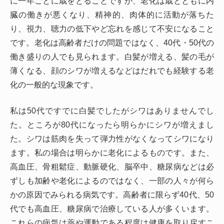
に一年ごとに歳をとることですが、老化は歳とともに内
臓の働きが悪くなり、精神的、肉体的に活動が落ちた
り、視力、聴力の低下やど忘れを感じて不安になること
です。老化は高齢者だけの問題ではなく、40代・50代の
働き盛りの人でも見られます。白髪が増える、髪の毛が
薄くなる、顔のシワが増えるなどはだれでも経験する老
化の一般的な現象です。
私は50代ですでに白髪でしたがシワはありませんでし
た。ところが80代になったら明らかにシワが増えまし
た。シワは筋肉を失って弾力性がなくなってシワになり
ます。私の場合は明らかに老化によるものです。また、
高血圧、骨粗鬆症、動脈硬化、脳卒中、糖尿病などは必
ずしも加齢や老化によるのではなく、一部の人々が何ら
かの原因でみられる病気です。高齢者に限らず40代、50
代でも高血圧、糖尿病で治療している人が多くいます。
これらの病気は薬や運動である程度は健康を取り戻すこ