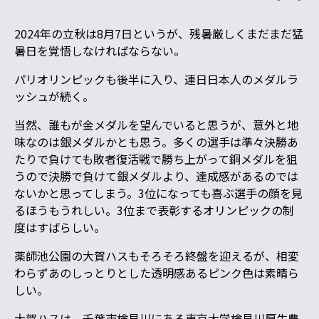
2024年の立秋は8月7日というが、残暑厳しくまだまだ猛
暑日を覚悟しなければならない。
パリオリンピックも後半に入り、連日日本人のメダルラ
ッシュが続く。
当然、誰もが金メダルを望んでいると思うが、意外と地
味なのは銀メダルかとも思う。多くの選手は準々決勝あ
たりで負けても敗者復活戦で勝ち上がって銅メダルを狙
うので決勝で負けて銀メダルより、達成感があるのでは
ないかと思ってしまう。3位になっても喜ぶ選手の顔を見
るほうもうれしい。3位まで表彰するオリンピックの制
度はすばらしい。
薬師池公園の大賀ハスもそろそろ終盤を迎えるが、相変
わらずあのしっとりとした透明感あるピンク色は素晴ら
しい。
大賀ハスは、千葉市検見川にある東京大学検見川厚生農