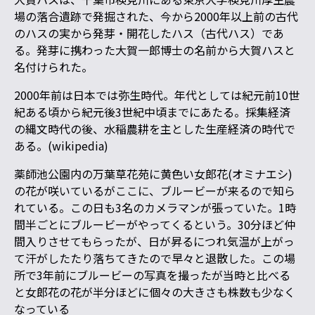
場の落合遺跡で発掘された、今から2000年以上前の古代
のハスの実から発芽・開花したハス（古代ハス）であ
る。発芽に携わった大賀一郎博士の名前から大賀ハスと
名付けられた。
2000年前は日本では弥生時代。年代としては紀元前10世
紀ある頃から紀元後3世紀中頃までにあたる。採集経済
の縄文時代の後、水稲農耕を主とした生産経済の時代で
ある。(wikipedia)
薬師池公園内の万葉草花苑に黄色い女郎花(オミナエシ)
の花が咲いているがここに、ブルービーが来るので知ら
れている。この日も3名のカメラマンが張っていた。1時
間半ごとにブルービーがやってくるという。30分ほど仲
間入りさせてもらったが、日が昇るにつれ気温が上がっ
て汗がしたたり落ちてきたので早々と退散した。この場
所で3年前にブルービーの写真を撮ったが当時と比べる
と女郎花の花が半分ほどに個々の大きさも株数も少なく
なっている