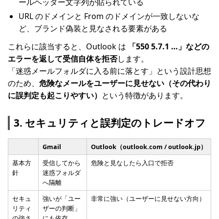
ールヘッダー文字列が貼られている
URL のドメインと From のドメインが一致しないな
ど、ブランド偽装と見なされる要素がある
これらに該当すると、Outlook は
「550 5.7.1 …」などの
エラーを返して受信自体を拒否
します。
「迷惑メールフォルダに入る前に落とす」という設計思想
のため、
危険なメールをユーザーに見せない（その代わり
に誤判定も起こりやすい）
という特徴があります。
3. セキュリティと誤判定のトレードオフ
Gmail
Outlook（outlook.com / outlook.jp）
基本方
受信してから
危険と見なしたら入口で拒否
針
迷惑フォルダ
へ隔離
セキュ
強いが「ユー
非常に強い（ユーザーに見せない方向）
リティ
ザーの判断」
の強さ
にも依存