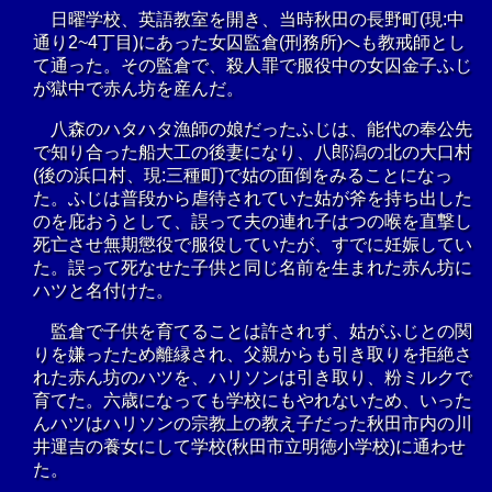
日曜学校、英語教室を開き、当時秋田の長野町(現:中
通り2~4丁目)にあった女囚監倉(刑務所)へも教戒師とし
て通った。その監倉で、殺人罪で服役中の女囚金子ふじ
が獄中で赤ん坊を産んだ。
八森のハタハタ漁師の娘だったふじは、能代の奉公先
で知り合った船大工の後妻になり、八郎潟の北の大口村
(後の浜口村、現:三種町)で姑の面倒をみることになっ
た。ふじは普段から虐待されていた姑が斧を持ち出した
のを庇おうとして、誤って夫の連れ子はつの喉を直撃し
死亡させ無期懲役で服役していたが、すでに妊娠してい
た。誤って死なせた子供と同じ名前を生まれた赤ん坊に
ハツと名付けた。
監倉で子供を育てることは許されず、姑がふじとの関
りを嫌ったため離縁され、父親からも引き取りを拒絶さ
れた赤ん坊のハツを、ハリソンは引き取り、粉ミルクで
育てた。六歳になっても学校にもやれないため、いった
んハツはハリソンの宗教上の教え子だった秋田市内の川
井運吉の養女にして学校(秋田市立明徳小学校)に通わせ
た。