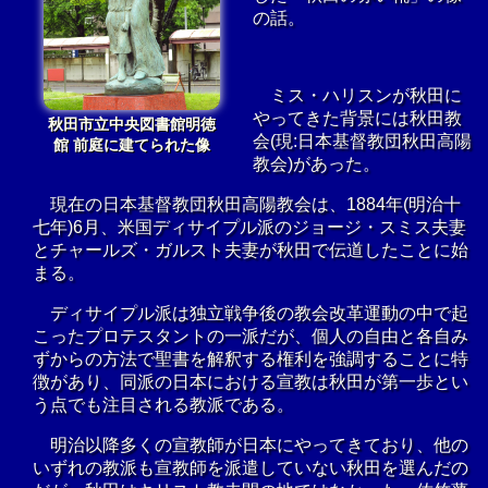
の話。
ミス・ハリスンが秋田に
やってきた背景には秋田教
秋田市立中央図書館明徳
会(現:日本基督教団秋田高陽
館 前庭に建てられた像
教会)があった。
現在の日本基督教団秋田高陽教会は、1884年(明治十
七年)6月、米国ディサイプル派のジョージ・スミス夫妻
とチャールズ・ガルスト夫妻が秋田で伝道したことに始
まる。
ディサイプル派は独立戦争後の教会改革運動の中で起
こったプロテスタントの一派だが、個人の自由と各自み
ずからの方法で聖書を解釈する権利を強調することに特
徴があり、同派の日本における宣教は秋田が第一歩とい
う点でも注目される教派である。
明治以降多くの宣教師が日本にやってきており、他の
いずれの教派も宣教師を派遣していない秋田を選んだの