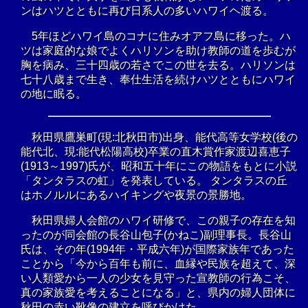
ンはハツとともに再び日系人の多いハワイヘ渡る。
5年ほどハワイ島のコナに住みオアフ島に移った。ハ
ツは家庭的な娘でよくハリソンを助け教師の道を歩むが
胸を病み、三十四歳の若さでこの世を去る。ハリソンは
七十八歳まで生き、奉仕生活を続けハツとともにハワイ
の地に眠る。
秋田県鷹巣町(現:北秋田市)出身、能代高等女学校(後の
能代北、現:能代松陽高校)卒業の直木賞作家渡辺喜恵子
(1913～1997)氏が、昭和五十年にこの物語をもとに小説
「タンタラスの虹」を発表している。 タンタラスの丘
はホノルルにあるハイキングや夜景の景勝地。
秋田県婦人会館のハワイ研修で、この親子の存在を知
ったのが同会館の長谷山包子(かねこ)副理事長。長谷山
氏は、その年(1994年・平成六年)が国際家族年であった
ことから「今から百年も前に、血縁や民族を超えて、深
い人類愛から一人の少女を見守った宣教師の行為こそ、
真の家族愛を考えることになる」と、県内の婦人団体に
秋田の赤い靴像の建立を呼びかけた。