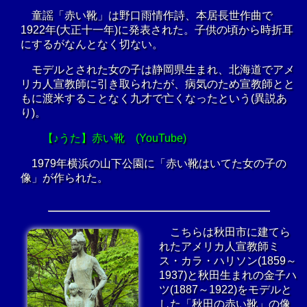
童謡「赤い靴」は野口雨情作詩、本居長世作曲で
1922年(大正十一年)に発表された。子供の頃から時折耳
にするがなんとなく切ない。
モデルとされた女の子は静岡県生まれ、北海道でアメ
リカ人宣教師に引き取られたが、病気のため宣教師とと
もに渡米することなく九才で亡くなったという(異説あ
り)。
【♪うた】赤い靴 (YouTube)
1979年横浜の山下公園に「赤い靴はいてた女の子の
像」が作られた。
こちらは秋田市に建てら
れたアメリカ人宣教師ミ
ス・カラ・ハリソン(1859～
1937)と秋田生まれの金子ハ
ツ(1887～1922)をモデルと
した「秋田の赤い靴」の像