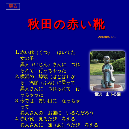
戻る
秋田の赤い靴
2018/04/17～
赤い靴（くつ） はいてた
女の子
異人（いじん）さんに つれ
られて 行っちゃった
横浜の 埠頭（はとば）か
ら 汽船（ふね）に乗って
異人さんに つれられて 行
横浜 山下公園
っちゃった
今では 青い目に なっちゃ
って
異人さんの お国に いるんだろう
赤い靴 見るたび 考える
異人さんに 逢（あ）うたび 考える