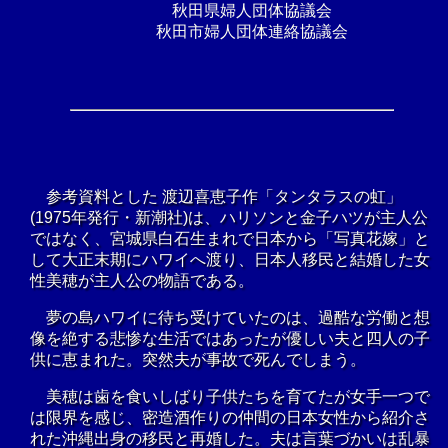
秋田県婦人団体協議会
秋田市婦人団体連絡協議会
参考資料とした 渡辺喜恵子作「タンタラスの虹」
(1975年発行・新潮社)は、ハリソンと金子ハツが主人公
ではなく、宮城県白石生まれで日本から「写真花嫁」と
して大正末期にハワイへ渡り、日本人移民と結婚した女
性美穂が主人公の物語である。
夢の島ハワイに待ち受けていたのは、過酷な労働と想
像を絶する悲惨な生活ではあったが優しい夫と四人の子
供に恵まれた。突然夫が事故で死んでしまう。
美穂は歯を食いしばり子供たちを育てたが女手一つで
は限界を感じ、密造酒作りの仲間の日本女性から紹介さ
れた沖縄出身の移民と再婚した。夫は言葉づかいは乱暴