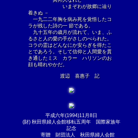
いまぞわが故郷に辿り
着きぬ －
一九二二年胸を病み死を覚悟したコ
ラが残した詩の一 節である。
九十五年の歳月が流れて、いま、ふ
るさと人の愛の手がさしのべられた。
コラの霊はどんなにか安らぎを得たこ
とであろう。そして信仰と人間愛を貫
き通したミス カラー ハリソンのお
顔も晴れやかだ。
渡辺 喜惠子 記
平成六年(1994)11月8日
(財) 秋田県婦人会館移転五周年 国際家族年
記念
寄贈 財団法人 秋田県婦人会館