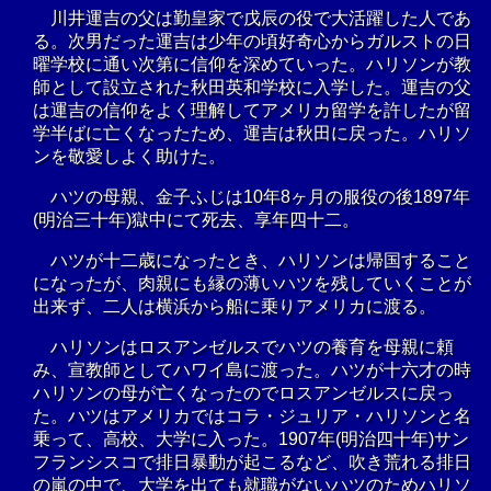
川井運吉の父は勤皇家で戊辰の役で大活躍した人であ
る。次男だった運吉は少年の頃好奇心からガルストの日
曜学校に通い次第に信仰を深めていった。ハリソンが教
師として設立された秋田英和学校に入学した。運吉の父
は運吉の信仰をよく理解してアメリカ留学を許したが留
学半ばに亡くなったため、運吉は秋田に戻った。ハリソ
ンを敬愛しよく助けた。
ハツの母親、金子ふじは10年8ヶ月の服役の後1897年
(明治三十年)獄中にて死去、享年四十二。
ハツが十二歳になったとき、ハリソンは帰国すること
になったが、肉親にも縁の薄いハツを残していくことが
出来ず、二人は横浜から船に乗りアメリカに渡る。
ハリソンはロスアンゼルスでハツの養育を母親に頼
み、宣教師としてハワイ島に渡った。ハツが十六才の時
ハリソンの母が亡くなったのでロスアンゼルスに戻っ
た。ハツはアメリカではコラ・ジュリア・ハリソンと名
乗って、高校、大学に入った。1907年(明治四十年)サン
フランシスコで排日暴動が起こるなど、吹き荒れる排日
の嵐の中で、大学を出ても就職がないハツのためハリソ