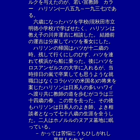
ルクを与えたのが、若い宣教師 カラ
ー ハリソン(一八五九～一九三七)であ
る。
六歳になったハツを学校(現秋田市立
明徳小学校)で学ばせたく、ハリソンは
教え子の川井運吉に相談した。 結婚前
の運吉は分家してハツを養女にした。
ハリソンの帰国はハツが十二歳の
時。残して行くにしのびず、ハツを連
れて横浜から船に乗った。後にハツを
ロスアンゼルスの大学に入れるが、当
時排日の嵐で卒業しても思うような就
職口はなくコラ(ハツの米国名)の将来を
案じたハリソンは日系人の多いハワイ
へ渡り共に教師の道を歩むがコラは三
十四歳の春、この世を去った。その後
もハリソンは日系人のよき師、よき相
談者となって七十八歳の生涯を全うし
た。二人はホノルルのヌアヌ墓地に眠
っている。
－ かっては苦悩にうちひしがれし
異邦人なれど