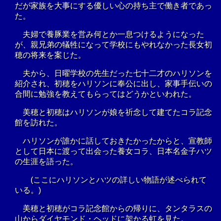
だが家族を大事にする優しい心の持ち主で働き者であっ
た。
夫婦で養豚業を営み何とか一息つけるようになった
が、親兄弟の犠牲になって学校にもやれなかった長女初
穂の将来を案じた。
夫から、日曜学校の先生だった七十二才のハリソンを
紹介され、初穂をハリソンに奉公に出し、家事手伝いの
合間に勉強を教えてもらってはどうかといわれた。
美穂と初穂はハリソンが娘を祈念して建てたコラ記念
館を訪れた。
ハリソンが誰かに話しておきたかったからと、宣教師
として日本に渡って出会った養女コラ、日本名金子ハツ
の生涯を語った。
(ここにハリソンとハツの詳しい物語が述べられて
いる。)
美穂と初穂がコラ記念館からの帰りに、タンタラスの
山からダイヤモンド・ヘッドに架かる虹を見た。