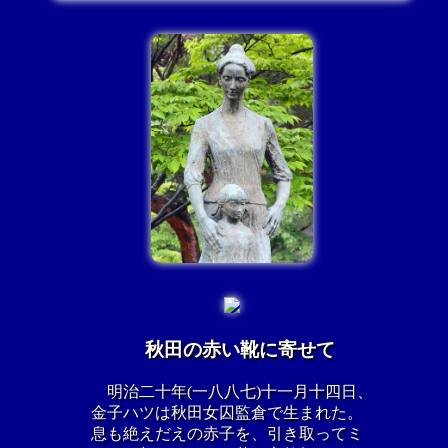
秋田の赤い靴に寄せて
明治二十年(一八八七)十一月十四日、
金子ハツは秋田女囚監倉で生まれた。
息も絶えだえの赤子を、引き取ってミ