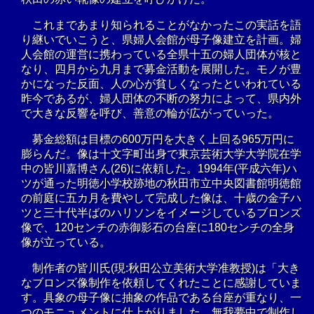
これまであまり知られることがなかったこの実話を語
り継いでいこうと、県婦人会館が母子像建立を計画。婦
人会館の運営に携わっている全県十五の婦人団体が核と
なり、四月から九月まで募金活動を展開した。モノが豊
かになった反面、人の心が貧しくなったといわれている
昨今であるが、婦人団体の不断の努力によって、県内外
で大きな反響を呼び、善意の輪が広がっていった。
募金総額は目標の600万円を大きく上回る965万円に
膨らんだ。像は十文字町出身で東京芸術大学大学院在学
中の皆川嘉博さん(26)に依頼した。1994年(平成六年)ハ
ツが通った明徳小学校跡地の秋田市立中央図書館明徳館
の前庭に五カ月を費やして完成した像は、十歳の金子ハ
ツと三十代半ばのハリソンをイメージしているブロンズ
像で、120センチの赤御影石の台座に180センチの全身
像が立っている。
制作者の皆川氏(現:秋田公立美術大学准教授)は「大き
なブロンズ像制作を依頼してくれたことに感謝していま
す。具象の母子像に抽象の作品である台座が重なり、一
つのモニュメントに仕上がりました。無我夢中で制作し