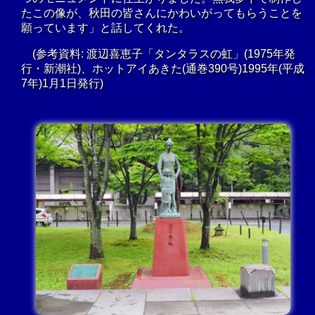
たこの像が、秋田の皆さんにかわいがってもらうことを
願っています」と話してくれた。
(参考資料: 渡辺喜恵子「タンタラスの虹」(1975年発
行・新潮社)、ホットアイあきた(通巻390号)1995年(平成
7年)1月1日発行)