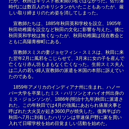
だが、秋田はキリスト教未開の地ではなかった。佐竹藩
時代には数百人のキリシタンがいたこともあったが、厳
しい取り締まりのため姿を消してしまった。
宣教師たちは、1885年秋田英和学校を設立、1905年
秋田幼稚園を設立など秋田の文化に影響を与えた。後に
秋田英和学校は無くなったが、秋田幼稚園は現在教会と
ともに高陽青柳町にある。
宣教師スミスの妻ジョセフィン・スミスは、秋田に来
た翌年2月に風邪をこじらせて、3月末に女の子を産んで
亡くなり赤ん坊もまもなく亡くなった。生前スミス夫人
は二人の若い婦人宣教師の派遣を米国の本部に訴えてい
たのである。
1859年アメリカのインディアナ州に生まれ、ハノー
バー大学を卒業したミス・ハリソンとオハイオ州出身の
ミス・ジョンソンが、1886年(明治十九年)秋田に派遣さ
れた。この年秋田では4月の強風にあおられ俵屋火事と
呼ばれた大火災が起き3600戸が焼失した。復興半ばの
秋田へ7月に到着したハリソンは早速保戸野に家を買い
入れて日曜学校を始め目覚ましい活動を始めた。